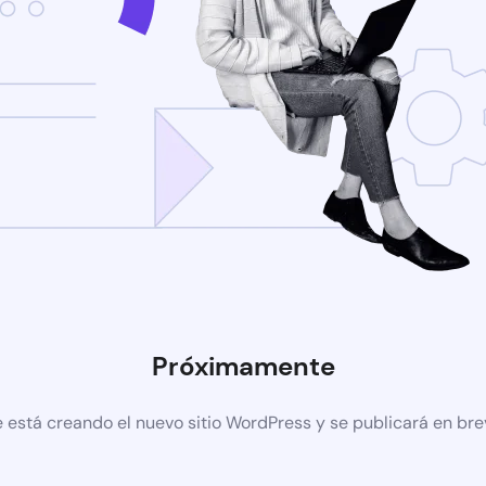
Próximamente
 está creando el nuevo sitio WordPress y se publicará en br